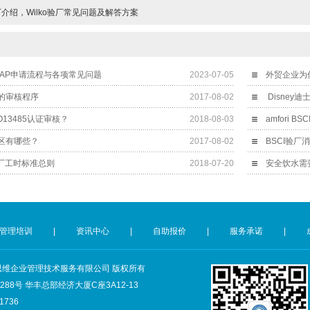
验厂介绍，Wilko验厂常见问题及解答方案
SVAP申请流程与各项常见问题
2023-07-05
外贸企业为何
的审核程序
2017-08-02
Disne
13485认证审核？
2018-08-03
amfori
区有哪些？
2017-08-02
BSCI验厂
玛验厂工时标准总则
2018-07-20
安全饮水需
管理培训
|
资讯中心
|
自助报价
|
服务承诺
|
深圳市创思维企业管理技术服务有限公司 版权所有
8号 华丰总部经济大厦C座3A12-13
1736