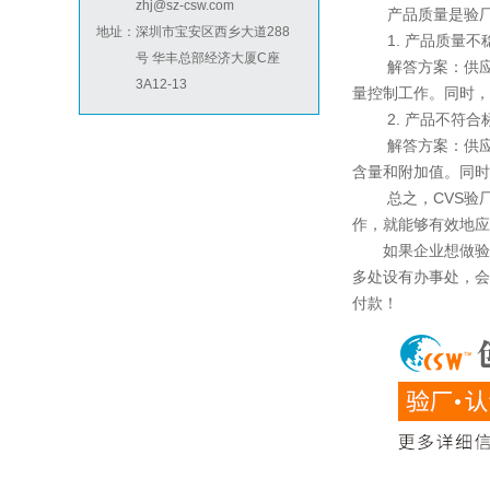
zhj@sz-csw.com
祝贺河南意诺康医疗器械有限公司2026年快速通过GMP认证
产品质量是验厂过
地址：
深圳市宝安区西乡大道288
1. 产品质量不
祝贺印尼PT EVERPRO INDONESIA TECHNOLOGIES公司2026年快速通过RBA-VAP审核
号 华丰总部经济大厦C座
解答方案：供应商
3A12-13
量控制工作。同时，
2. 产品不符合
BSCI验厂
解答方案：供应商
含量和附加值。同时
总之，CVS验厂
作，就能够有效地应
如果企业想做验厂
多处设有办事处，会
付款！
ICTI验厂