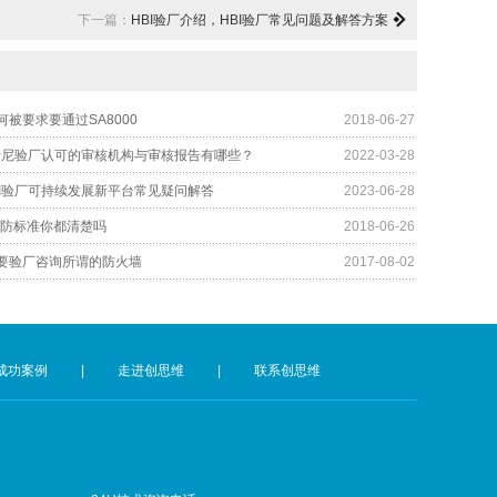
下一篇：
HBI验厂介绍，HBI验厂常见问题及解答方案
被要求要通过SA8000
2018-06-27
y迪士尼验厂认可的审核机构与审核报告有哪些？
2022-03-28
 BSCI验厂可持续发展新平台常见疑问解答
2023-06-28
消防标准你都清楚吗
2018-06-26
要验厂咨询所谓的防火墙
2017-08-02
成功案例
|
走进创思维
|
联系创思维