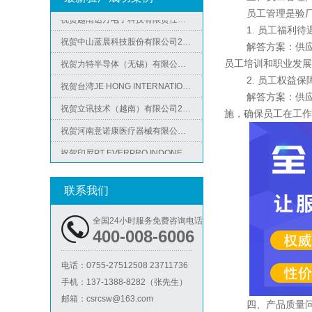
祝贺越南达方电子科技有限责任公司2026年快速通过RBA-VAP审核并取得178分银牌
员工管理是验厂过
1. 员工福利待
祝贺中山蓝晨科技股份有限公司2026年快速通过BSCI验厂-B级
解答方案：供应商
祝贺力特半导体（无锡）有限公司2026年快速通过RBA-VAP认证审核并取得170.2分
员工培训和职业发展
Metro麦德龙验厂
祝贺台湾JE HONG INTERNATIONAL TEXTILE CO., LTD 2026年快速通过GRS认证
2. 员工权益保
解答方案：供应商
祝贺立讯技术（越南）有限公司2026年快速通过RBA-VAP认证审核，斩获金牌评级！
施，确保员工在工作
祝贺河南意诺康医疗器械有限公司2026年快速通过GMP认证
祝贺印尼PT EVERPRO INDONESIA TECHNOLOGIES公司2026年快速通过RBA-VAP审核
祝贺泰国LIGHTUP公司2026年快速通过SCAN验厂审核并取得99分
ICS验厂
祝贺深圳景丰顺手袋有限公司2026年快速通过SGS-GRS认证
联系我们
祝贺越南达方电子科技有限责任公司2026年快速通过RBA-VAP审核并取得178分银牌
全国24小时服务免费咨询电话
祝贺中山蓝晨科技股份有限公司2026年快速通过BSCI验厂-B级
400-008-6006
祝贺力特半导体（无锡）有限公司2026年快速通过RBA-VAP认证审核并取得170.2分
电话：
0755-27512508 23711736
祝贺台湾JE HONG INTERNATIONAL TEXTILE CO., LTD 2026年快速通过GRS认证
手机：
137-1388-8282（张先生）
Lowe's劳氏验厂
祝贺立讯技术（越南）有限公司2026年快速通过RBA-VAP认证审核，斩获金牌评级！
邮箱：
csrcsw@163.com
四、产品质量问