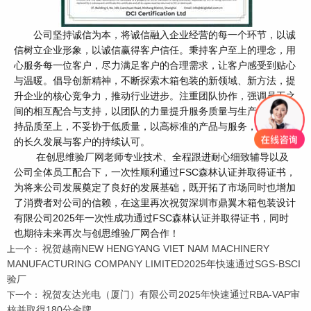
公司坚持诚信为本，将诚信融入企业经营的每一个环节，以诚
信树立企业形象，以诚信赢得客户信任。秉持客户至上的理念，用
心服务每一位客户，尽力满足客户的合理需求，让客户感受到贴心
与温暖。倡导创新精神，不断探索木箱包装的新领域、新方法，提
升企业的核心竞争力，推动行业进步。注重团队协作，强调员工之
间的相互配合与支持，以团队的力量提升服务质量与生产效率。坚
持品质至上，不妥协于低质量，以高标准的产品与服务，实现企业
的长久发展与客户的持续认可。
在创思维验厂网老师专业技术、全程跟进耐心细致辅导以及
公司全体员工配合下，一次性顺利通过FSC森林认证并取得证书，
为将来公司发展奠定了良好的发展基础，既开拓了市场同时也增加
了消费者对公司的信赖，在这里再次祝贺深圳市鼎翼木箱包装设计
有限公司2025年一次性成功通过FSC森林认证并取得证书，同时
也期待未来再次与创思维验厂网合作！
祝贺越南NEW HENGYANG VIET NAM MACHINERY
上一个：
MANUFACTURING COMPANY LIMITED2025年快速通过SGS-BSCI
验厂
祝贺友达光电（厦门）有限公司2025年快速通过RBA-VAP审
下一个：
核并取得180分金牌