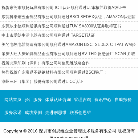
祝贺东莞市顺扬玩具有限公司 ICTI认证顺利通过UL审核并取得A级证书
东莞科泰宏五金制品有限公司顺利通过BSCI SEDEX认证​，AMAZON认证辅
导​
东莞尔来德顺利通讯有限公司顺利通过TUV SA8000认证并取得证书
中山市爱朗生活电器有限公司顺利通过 TARGET认证
美的电热电器制造有限公司顺利通过AMAZON-BSCI-SEDEX-C-TPAT-WM验
厂
肇庆大旺大庆炉具制品企业有限公司顺利通过BV THD 反恐验厂 SCAN 并取
得94.65分好成绩！
祝贺龙璟印刷（深圳）有限公司与创思维战略合作
热烈祝贺广东宝鼎不锈钢材料有限公司顺利通过BSCI验厂！
潮州三环（集团）股份有限公司通过EICC认证
网站首页
验厂服务
体系认证咨询
管理咨询
资讯中心
自助报价
服务承诺
成功案例
走进创思维
联系创思维
Copyright © 2016 深圳市创思维企业管理技术服务有限公司 版权所有