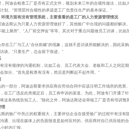
阿迪会检查工厂是否有正式文件，规划未来三年的合规性做法，比如人
计划。“管理层对合规性的承诺是工厂负责任生产的基本保证。”
、环境方面有没有管理系统，主要查看的是工厂的人力资源管理情况
达斯认为只要人力资源管理做好了，其他验厂中出现的问题都好解决。
不能上厕所”、“入厂前交押金”等等。其次对于重点问题做员工访谈，比
在工厂与工人“合伙欺瞒”的现象，这就不是访谈所能解决的，因此采购
访谈。“只要生产，总会留下痕迹。”
系
没有规律的沟通机制，比如工会、员工代表大会、老板和工人之间定期
会加分。“首先是检查有没有，然后是判断起不起作用。”
训
一部分，阿迪达斯要求供应商在劳动合同中应该注明工作场所的危害、
，在工厂违反此类规定后，员工有申诉的渠道。为此，阿迪专门开通了针
将这条热线告知工人。”除此之外，阿迪达斯还会审核工厂是否有培训预
管理
的验厂中所占的权重很大，主要评估企业在接受验厂的过程中有没有隐
沟通、出现在媒体上的负面报道是如何应对的、供应商对自己供应链的合
4小时内汇报。