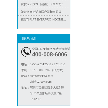
祝贺立讯技术（越南）有限公司2026年快速通过RBA-VAP认证审核，斩获金牌评级！
祝贺河南意诺康医疗器械有限公司2026年快速通过GMP认证
祝贺印尼PT EVERPRO INDONESIA TECHNOLOGIES公司2026年快速通过RBA-VAP审核
祝贺泰国LIGHTUP公司2026年快速通过SCAN验厂审核并取得99分
ICS验厂
祝贺深圳景丰顺手袋有限公司2026年快速通过SGS-GRS认证
联系我们
祝贺越南达方电子科技有限责任公司2026年快速通过RBA-VAP审核并取得178分银牌
祝贺中山蓝晨科技股份有限公司2026年快速通过BSCI验厂-B级
全国24小时服务免费咨询电话
400-008-6006
祝贺力特半导体（无锡）有限公司2026年快速通过RBA-VAP认证审核并取得170.2分
祝贺台湾JE HONG INTERNATIONAL TEXTILE CO., LTD 2026年快速通过GRS认证
电话：
0755-27512508 23711736
Lowe's劳氏验厂
手机：
137-1388-8282（张先生）
祝贺立讯技术（越南）有限公司2026年快速通过RBA-VAP认证审核，斩获金牌评级！
邮箱：
csrcsw@163.com
祝贺河南意诺康医疗器械有限公司2026年快速通过GMP认证
zhj@sz-csw.com
祝贺印尼PT EVERPRO INDONESIA TECHNOLOGIES公司2026年快速通过RBA-VAP审核
地址：
深圳市宝安区西乡大道288
号 华丰总部经济大厦C座
3A12-13
BSCI验厂