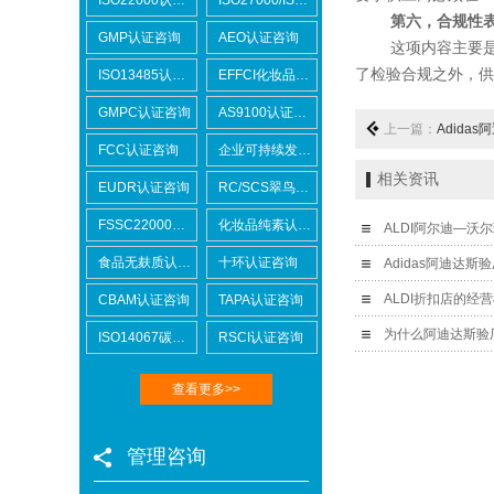
第六，合规性
GMP认证咨询
AEO认证咨询
这项内容主要是通
了检验合规之外，供
ISO13485认证咨询
EFFCI化妆品原料认证咨询
GMPC认证咨询
AS9100认证咨询
上一篇：
Adida
FCC认证咨询
企业可持续发展SCORE认证咨询
相关资讯
EUDR认证咨询
RC/SCS翠鸟认证咨询
FSSC22000认证咨询
化妆品纯素认证咨询
ALDI阿尔迪—沃
食品无麸质认证咨询
十环认证咨询
Adidas阿迪达斯
ALDI折扣店的经
CBAM认证咨询
TAPA认证咨询
为什么阿迪达斯验
ISO14067碳足迹
RSCI认证咨询
查看更多>>
管理咨询