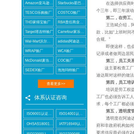
Amazon亚马逊验厂
Starbucks星巴克验厂
在选择供应商时，
个三年，即三年滚动
TESCO乐购验厂
COSTCO验厂
第二，在劳工
THD家得宝验厂
RBA责任商业联盟认证咨询
王浩斌介绍，阿迪
Target塔吉特验厂
Carrefour家乐福验厂
款，比如“上班时间
合规。”
Wal-Mart沃尔玛验厂
adidas阿迪达斯验厂
即便这样，也会存
WRAP验厂
WCA验厂
记录或者做周边居民
McDonald麦当劳验厂
COC验厂
第三，员工关
这主要检查工厂有
SEDEX验厂
泡泡玛特验厂
迪达斯对这样的做法
第四，员工培
查看更多>>
培训是劳工权益的
工厂也必须告诉工人
体系认证咨询
求，每个工厂都必须
第五，透明度
ISO9001认证咨询
ISO14001认证咨询
透明度在阿迪达斯
OHSAS18001认证咨询
IATF16949认证咨询
府和非政府机构如何
要求供应商必须在2
ISO22000认证咨询
ISO27000/ISO27001认证咨询