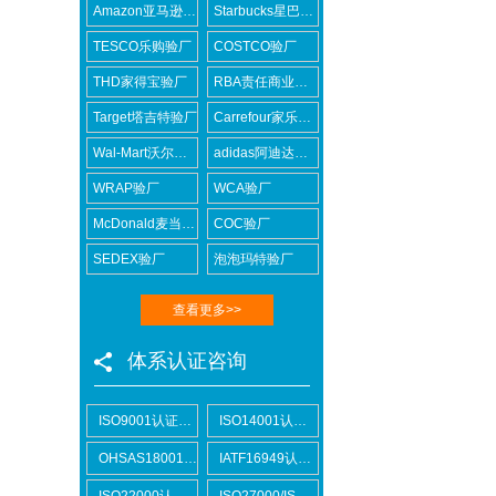
Amazon亚马逊验厂
Starbucks星巴克验厂
TESCO乐购验厂
COSTCO验厂
THD家得宝验厂
RBA责任商业联盟认证咨询
Target塔吉特验厂
Carrefour家乐福验厂
Wal-Mart沃尔玛验厂
adidas阿迪达斯验厂
WRAP验厂
WCA验厂
McDonald麦当劳验厂
COC验厂
SEDEX验厂
泡泡玛特验厂
查看更多>>
体系认证咨询
ISO9001认证咨询
ISO14001认证咨询
OHSAS18001认证咨询
IATF16949认证咨询
ISO22000认证咨询
ISO27000/ISO27001认证咨询