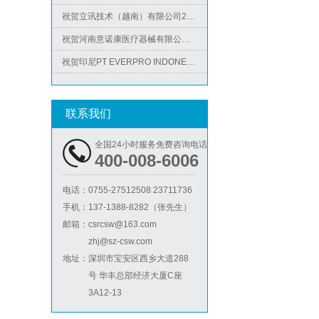
祝贺立讯技术（越南）有限公司2026年快速通过RBA-VAP认证审核，斩获金牌评级！
祝贺河南意诺康医疗器械有限公司2026年快速通过GMP认证
祝贺印尼PT EVERPRO INDONESIA TECHNOLOGIES公司2026年快速通过RBA-VAP审核
祝贺泰国LIGHTUP公司2026年快速通过SCAN验厂审核并取得99分
ICS验厂
祝贺深圳景丰顺手袋有限公司2026年快速通过SGS-GRS认证
联系我们
祝贺越南达方电子科技有限责任公司2026年快速通过RBA-VAP审核并取得178分银牌
祝贺中山蓝晨科技股份有限公司2026年快速通过BSCI验厂-B级
全国24小时服务免费咨询电话
400-008-6006
祝贺力特半导体（无锡）有限公司2026年快速通过RBA-VAP认证审核并取得170.2分
祝贺台湾JE HONG INTERNATIONAL TEXTILE CO., LTD 2026年快速通过GRS认证
电话：
0755-27512508 23711736
Lowe's劳氏验厂
手机：
137-1388-8282（张先生）
祝贺立讯技术（越南）有限公司2026年快速通过RBA-VAP认证审核，斩获金牌评级！
邮箱：
csrcsw@163.com
祝贺河南意诺康医疗器械有限公司2026年快速通过GMP认证
zhj@sz-csw.com
祝贺印尼PT EVERPRO INDONESIA TECHNOLOGIES公司2026年快速通过RBA-VAP审核
地址：
深圳市宝安区西乡大道288
号 华丰总部经济大厦C座
3A12-13
BSCI验厂