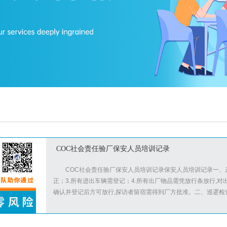
COC社会责任验厂保安人员培训记录
COC社会责任验厂保安人员培训记录保安人员培训记录一、正
正；3.所有进出车辆需登记；4.所有出厂物品需凭放行条放行,
确认并登记后方可放行,探访者留宿需得到厂方批准。二、巡逻检查：