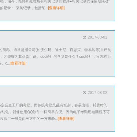
档，储存，维持和处理所有相关记录的程序●相关记录的保留期限-所
记录：-采购记录，包括采...
[查看详细]
2017-08-02
作守则”的简称。通常是指公司(如沃尔玛、迪士尼、百思买、特易购等)自己制
，才能够为其供货厂商。coc验厂的含义是什么？coc验厂，官方称为
...
[查看详细]
2017-08-02
必定会查工厂的考勤。而传统考勤又乱有繁杂，容易出错，耗费时间
自动化，就像使用QQ软件一样简单方便。因为电子考勤用电脑程序可
验厂一般是由三方中的一方来验...
[查看详细]