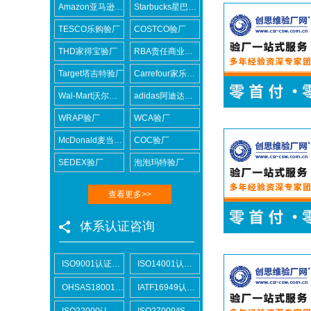
Amazon亚马逊验厂
Starbucks星巴克验厂
TESCO乐购验厂
COSTCO验厂
THD家得宝验厂
RBA责任商业联盟认证咨询
Target塔吉特验厂
Carrefour家乐福验厂
Wal-Mart沃尔玛验厂
adidas阿迪达斯验厂
WRAP验厂
WCA验厂
McDonald麦当劳验厂
COC验厂
SEDEX验厂
泡泡玛特验厂
查看更多>>
体系认证咨询
ISO9001认证咨询
ISO14001认证咨询
OHSAS18001认证咨询
IATF16949认证咨询
ISO22000认证咨询
ISO27000/ISO27001认证咨询