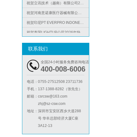
祝贺河南意诺康医疗器械有限公司2026年快速通过GMP认证
祝贺印尼PT EVERPRO INDONESIA TECHNOLOGIES公司2026年快速通过RBA-VAP审核
祝贺泰国LIGHTUP公司2026年快速通过SCAN验厂审核并取得99分
ICS验厂
祝贺深圳景丰顺手袋有限公司2026年快速通过SGS-GRS认证
祝贺越南达方电子科技有限责任公司2026年快速通过RBA-VAP审核并取得178分银牌
联系我们
祝贺中山蓝晨科技股份有限公司2026年快速通过BSCI验厂-B级
全国24小时服务免费咨询电话
祝贺力特半导体（无锡）有限公司2026年快速通过RBA-VAP认证审核并取得170.2分
400-008-6006
祝贺台湾JE HONG INTERNATIONAL TEXTILE CO., LTD 2026年快速通过GRS认证
Lowe's劳氏验厂
电话：
0755-27512508 23711736
祝贺立讯技术（越南）有限公司2026年快速通过RBA-VAP认证审核，斩获金牌评级！
手机：
137-1388-8282（张先生）
祝贺河南意诺康医疗器械有限公司2026年快速通过GMP认证
邮箱：
csrcsw@163.com
zhj@sz-csw.com
祝贺印尼PT EVERPRO INDONESIA TECHNOLOGIES公司2026年快速通过RBA-VAP审核
地址：
深圳市宝安区西乡大道288
号 华丰总部经济大厦C座
3A12-13
BSCI验厂