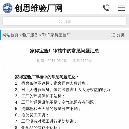


创思维验厂网

搜索
网站首页
验厂服务
THD家得宝验厂
分类
»
»
家得宝验厂审核中的常见问题汇总
时间：2017-08-18 浏览:6750次
家得宝验厂审核中的常见问题汇总：
1、宿舍条件不达标，宿舍居住人数过多；
2、对工人进行搜身、体罚等侵害工人人身权益的行为；
3、工厂的环境保护不达标；
4、工厂的通风设施不足，空气流通存在问题；
5、消防栓和灭火器的数量分布不均；
6、拖欠员工工资；
7、工厂没有对员工进行消防培训；
8、化学品的储存不达标；