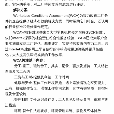
面、实际的手段，对工厂持续改善的成效进行评估。
解决方案
Workplace Conditions Assessment(WCA)为致力改善工厂条
件的企业提供了经济有效的解决方案，同时帮助它们符合广泛认可
的行业标准和最佳操作规范。
WCA审核标准调整来自大型零售机构俊才耐得GSCP标准，
依托Intertek深厚的社会责任符合性服务经验，WCA已成为帮户企
业实施供应商工厂评估、基准评定、实现持续改善的有力工具。通
过Intertek构建的网上平台使得的审核流程更加流畅并更具智能
化，大大提高供应链成员的工作效率。
WCA关注以下内容：
.劳工-童工、强制劳工、其实、记录、骚扰及虐待，工人结社
自由及劳工合约
.工资与工时-报酬及利益、工作时间
.健康与安全-整体工作环境设施、遇上紧紧情况之应变能力、
工商、机械操作安全、潜在工作空间危机，化学有害物质，住宿环
境及食堂设施
.管理制度-文件及记录存盘，工人意见反馈及参与、审核与改
进措施
.环境-符合性法规要求、环境管理系统、废物及气体排放