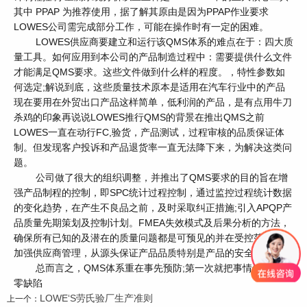
其中 PPAP 为推荐使用，据了解其原由是因为PPAP作业要求
LOWES公司需完成部分工作，可能在操作时有一定的困难。
LOWES供应商要建立和运行该QMS体系的难点在于：四大质
量工具。如何应用到本公司的产品制造过程中：需要提供什么文件
才能满足QMS要求。这些文件做到什么样的程度。，特性参数如
何选定;解说到底，这些质量技术原本是适用在汽车行业中的产品
现在要用在外贸出口产品这样简单，低利润的产品，是有点用牛刀
杀鸡的印象再说说LOWES推行QMS的背景在推出QMS之前
LOWES一直在动行FC,验货，产品测试，过程审核的品质保证体
制。但发现客户投诉和产品退货率一直无法降下来，为解决这类问
题。
公司做了很大的组织调整，并推出了
QMS要求的目的旨在增
强产品制程的控制，即SPC统计过程控制，通过监控过程统计数据
的变化趋势，在产生不良品之前，及时采取纠正措施;引入APQP产
品质量先期策划及控制计划。FMEA失效模式及后果分析的方法，
确保所有已知的及潜在的质量问题都是可预见的并在受控范围内;
加强供应商管理，从源头保证产品品质特别是产品的安全性指标。
总而言之，
QMS体系重在事先预防;第一次就把事情做对;实现
零缺陷
LOWE‘S劳氏验厂生产准则
上一个：