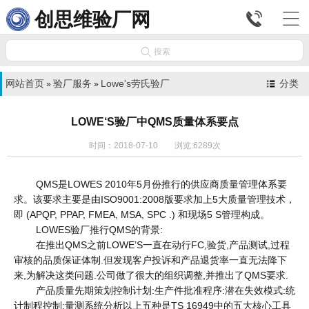


创思维验厂网

搜索
网站首页
验厂服务
Lowe's劳氏验厂
分类
»
»
LOWE‘S验厂中QMS质量体系要点
时间：2018-07-10 浏览:6289次
QMS是LOWES 2010年5月份推行的供应商质量管理体系要
求。该要求主要是由ISO9001:2008版要求加上5大质量管理技术，
即 (APQP, PPAP, FMEA, MSA, SPC .) 和现场5 S管理构成。
LOWES验厂推行QMS的背景:
在推出
QMS之前LOWE’S一直在动行FC,验货,产品测试,过程
审核的品质保证体制.但发现客户投诉和产品退货率一直无法降下
来,为解决这类问题.公司做了很大的组织调整,并推出了QMS要求.
产品质量先期策划控制计划
:生产件批准程序:潜在失效模式:统
计制程控制:量测系统分析以上五种是TS 16949中的五大核心工具