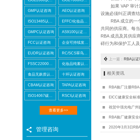
如果 VAP 审计
GMP认证咨询
AEO认证咨询
设施必须纠正调查结
RBA 成立的一个
ISO13485认证咨询
EFFCI化妆品原料认证咨询
共同的供应商。每当
GMPC认证咨询
AS9100认证咨询
RBA 成员及其供
FCC认证咨询
企业可持续发展SCORE认证咨询
碍行为和保护工人及
EUDR认证咨询
RC/SCS翠鸟认证咨询
上一篇：
RBA认证
FSSC22000认证咨询
化妆品纯素认证咨询
相关资讯
食品无麸质认证咨询
十环认证咨询
CBAM认证咨询
TAPA认证咨询
RBA验厂注册RBA-
ISO14067碳足迹
RSCI认证咨询
EICC健康安全标
查看更多>>
RBA验厂健康安全
2020年3月3日RB
管理咨询
Lowe's劳氏验厂