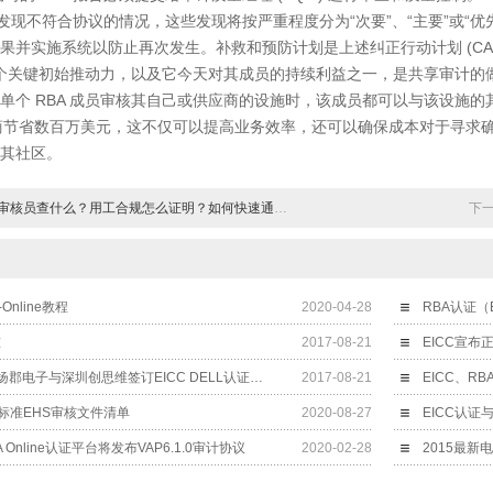
发现不符合协议的情况，这些发现将按严重程度分为“次要”、“主要”或“
果并实施系统以防止再次发生。补救和预防计划是上述纠正行动计划 (CAP
关键初始推动力，以及它今天对其成员的持续利益之一，是共享审计的做法
单个 RBA 成员审核其自己或供应商的设施时，该成员都可以与该设施的其
应商节省数百万美元，这不仅可以提高业务效率，还可以确保成本对于寻求确
其社区。
审核员查什么？用工合规怎么证明？如何快速通过认证？
下
Online教程
2020-04-28
RBA认证（
准
2017-08-21
EICC宣布
祝贺中强光电广州扬郡电子与深圳创思维签订EICC DELL认证合约，辅导进行中---
2017-08-21
EICC、R
标准EHS审核文件清单
2020-08-27
EICC认证
A Online认证平台将发布VAP6.1.0审计协议
2020-02-28
2015最新