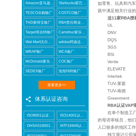
Amazon亚马逊验厂
Starbucks星巴克验厂
如零售、玩具和汽车
践中满足相关行业的
TESCO乐购验厂
COSTCO验厂
这11家RBA
THD家得宝验厂
RBA责任商业联盟认证咨询
UL
Target塔吉特验厂
Carrefour家乐福验厂
DNV
DQS
Wal-Mart沃尔玛验厂
adidas阿迪达斯验厂
SGS
WRAP验厂
WCA验厂
BSI.
McDonald麦当劳验厂
COC验厂
Verite
ELEVATE
SEDEX验厂
泡泡玛特验厂
Intertek
TUV-莱茵
查看更多>>
TUV-南德
Greenment
体系认证咨询
RBA认证VAP
在单个制造工厂进行
ISO9001认证咨询
ISO14001认证咨询
的母语审核员，他们
OHSAS18001认证咨询
IATF16949认证咨询
人口较多的地区工作
独立审计公司编写的
ISO22000认证咨询
ISO27000/ISO27001认证咨询