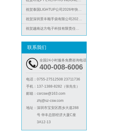
祝贺泰国LIGHTUP公司2026年快速通过SCAN验厂审核并取得99分
ICS验厂
祝贺深圳景丰顺手袋有限公司2026年快速通过SGS-GRS认证
祝贺越南达方电子科技有限责任公司2026年快速通过RBA-VAP审核并取得178分银牌
祝贺中山蓝晨科技股份有限公司2026年快速通过BSCI验厂-B级
祝贺力特半导体（无锡）有限公司2026年快速通过RBA-VAP认证审核并取得170.2分
联系我们
祝贺台湾JE HONG INTERNATIONAL TEXTILE CO., LTD 2026年快速通过GRS认证
Lowe's劳氏验厂
全国24小时服务免费咨询电话
祝贺立讯技术（越南）有限公司2026年快速通过RBA-VAP认证审核，斩获金牌评级！
400-008-6006
祝贺河南意诺康医疗器械有限公司2026年快速通过GMP认证
电话：
0755-27512508 23711736
祝贺印尼PT EVERPRO INDONESIA TECHNOLOGIES公司2026年快速通过RBA-VAP审核
手机：
137-1388-8282（张先生）
邮箱：
csrcsw@163.com
zhj@sz-csw.com
BSCI验厂
地址：
深圳市宝安区西乡大道288
号 华丰总部经济大厦C座
3A12-13