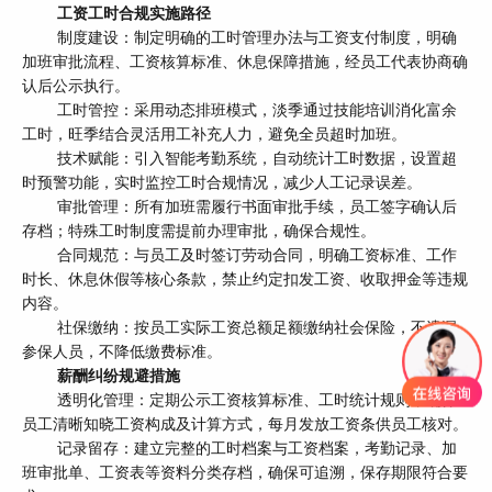
工资工时合规实施路径
制度建设：制定明确的工时管理办法与工资支付制度，明确
加班审批流程、工资核算标准、休息保障措施，经员工代表协商确
认后公示执行。
工时管控：采用动态排班模式，淡季通过技能培训消化富余
工时，旺季结合灵活用工补充人力，避免全员超时加班。
技术赋能：引入智能考勤系统，自动统计工时数据，设置超
时预警功能，实时监控工时合规情况，减少人工记录误差。
审批管理：所有加班需履行书面审批手续，员工签字确认后
存档；特殊工时制度需提前办理审批，确保合规性。
合同规范：与员工及时签订劳动合同，明确工资标准、工作
时长、休息休假等核心条款，禁止约定扣发工资、收取押金等违规
内容。
社保缴纳：按员工实际工资总额足额缴纳社会保险，不遗漏
参保人员，不降低缴费标准。
薪酬纠纷规避措施
透明化管理：定期公示工资核算标准、工时统计规则，确保
员工清晰知晓工资构成及计算方式，每月发放工资条供员工核对。
记录留存：建立完整的工时档案与工资档案，考勤记录、加
班审批单、工资表等资料分类存档，确保可追溯，保存期限符合要