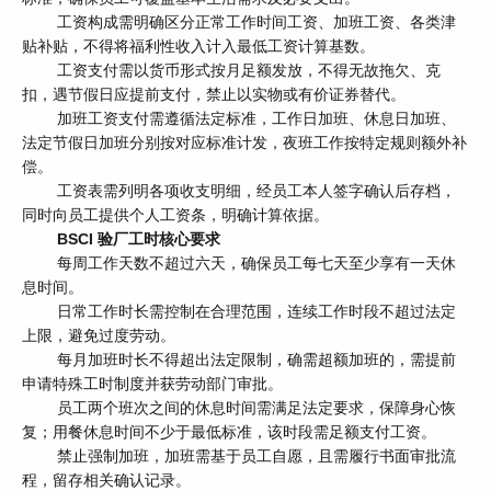
工资构成需明确区分正常工作时间工资、加班工资、各类津
贴补贴，不得将福利性收入计入最低工资计算基数。
工资支付需以货币形式按月足额发放，不得无故拖欠、克
扣，遇节假日应提前支付，禁止以实物或有价证券替代。
加班工资支付需遵循法定标准，工作日加班、休息日加班、
法定节假日加班分别按对应标准计发，夜班工作按特定规则额外补
偿。
工资表需列明各项收支明细，经员工本人签字确认后存档，
同时向员工提供个人工资条，明确计算依据。
BSCI 验厂工时核心要求
每周工作天数不超过六天，确保员工每七天至少享有一天休
息时间。
日常工作时长需控制在合理范围，连续工作时段不超过法定
上限，避免过度劳动。
每月加班时长不得超出法定限制，确需超额加班的，需提前
申请特殊工时制度并获劳动部门审批。
员工两个班次之间的休息时间需满足法定要求，保障身心恢
复；用餐休息时间不少于最低标准，该时段需足额支付工资。
禁止强制加班，加班需基于员工自愿，且需履行书面审批流
程，留存相关确认记录。